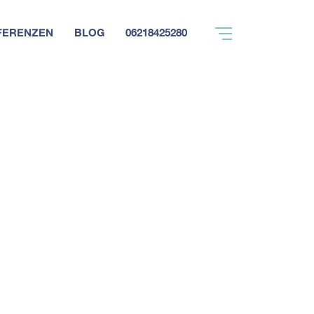
FERENZEN
BLOG
06218425280
Kontakt