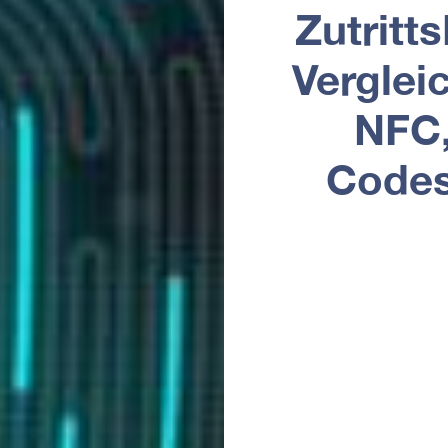
Zutritt
Verglei
NFC,
Codes 