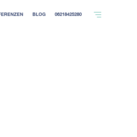
FERENZEN
BLOG
06218425280
Kontakt