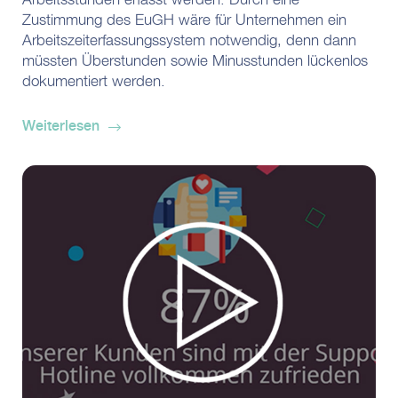
Arbeitsstunden erfasst werden. Durch eine
Zustimmung des EuGH wäre für Unternehmen ein
Arbeitszeiterfassungssystem notwendig, denn dann
müssten Überstunden sowie Minusstunden lückenlos
dokumentiert werden.
Weiterlesen